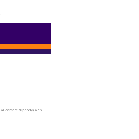
e
!
or contact support@4.cn.