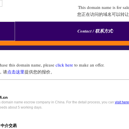
This domain name is for sal
您正在访问的域名可以转让
Contact / 联系方式:
chase this domain name, please
click here
to make an offer.
，请
点击这里
提供您的报价。
4.cn
s domain name escrow company in China. For the detail process, you can
visit here
eeds about 5 working days.
) 中介交易