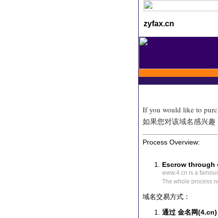
zyfax.cn
If you would like to pur
如果您对该域名感兴趣
Process Overview:
Escrow through 
www.4.cn is a famou
The whole process n
域名交易方式：
通过 金名网(4.cn